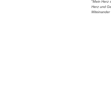
"
Mein Herz sc
Herz und Gei
Miteinander
Miriam 