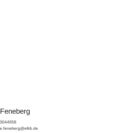
 Feneberg
83044958
ne.feneberg@elkb.de