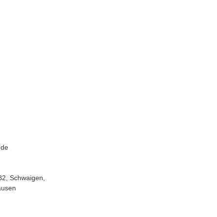
.de
B2, Schwaigen, 
ausen