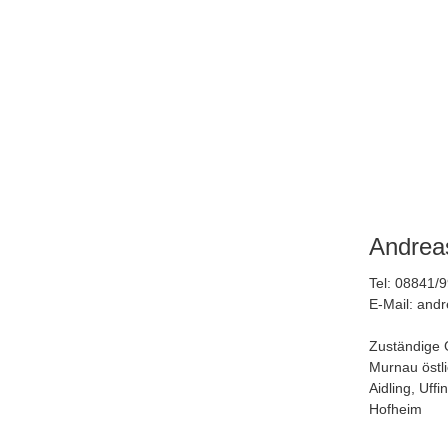
Andrea
Tel: 08841/
E-Mail: and
Zuständige 
Murnau östli
Aidling, Uff
Hofheim