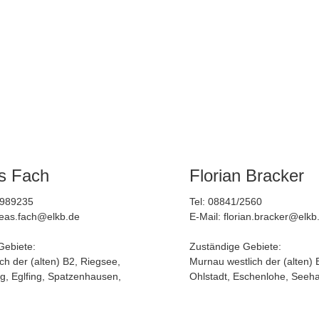
s Fach
Florian Bracker
9989235
Tel: 08841/2560
reas.fach@elkb.de
E-Mail: florian.bracker@elkb
Gebiete: 
Zuständige Gebiete:
ch der (alten) B2, Riegsee, 
Murnau westlich der (alten) 
ing, Eglfing, Spatzenhausen, 
Ohlstadt, Eschenlohe, Seeh